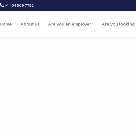
+1 404 509 7782
Home
About us
Are you an employer?
Are you looking