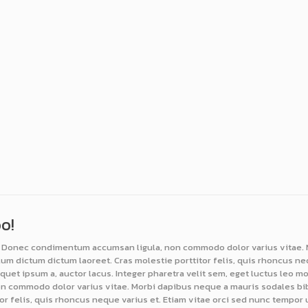
o!
it. Donec condimentum accumsan ligula, non commodo dolor varius vitae
ulum dictum dictum laoreet. Cras molestie porttitor felis, quis rhoncus ne
quet ipsum a, auctor lacus. Integer pharetra velit sem, eget luctus leo m
n commodo dolor varius vitae. Morbi dapibus neque a mauris sodales biben
or felis, quis rhoncus neque varius et. Etiam vitae orci sed nunc tempo