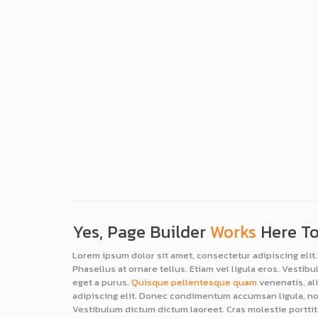
Yes, Page Builder
Works
Here To
Lorem ipsum dolor sit amet, consectetur adipiscing el
Phasellus at ornare tellus. Etiam vel ligula eros. Vestib
eget a purus.
Quisque pellentesque quam
venenatis, ali
adipiscing elit. Donec condimentum accumsan ligula, no
Vestibulum dictum dictum laoreet. Cras molestie porttit