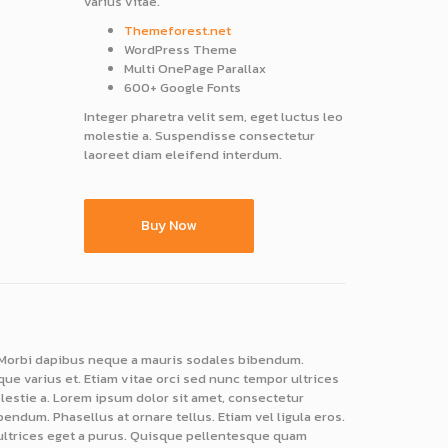
varius vitae.
Themeforest.net
WordPress Theme
Multi OnePage Parallax
600+ Google Fonts
Integer pharetra velit sem, eget luctus leo
molestie a. Suspendisse consectetur
laoreet diam eleifend interdum.
Buy Now
. Morbi dapibus neque a mauris sodales bibendum.
que varius et. Etiam vitae orci sed nunc tempor ultrices
olestie a. Lorem ipsum dolor sit amet, consectetur
dum. Phasellus at ornare tellus. Etiam vel ligula eros.
r ultrices eget a purus. Quisque pellentesque quam