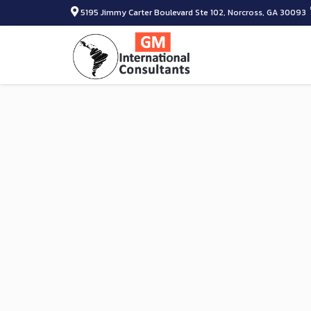
5195 Jimmy Carter Boulevard Ste 102, Norcross, GA 30093